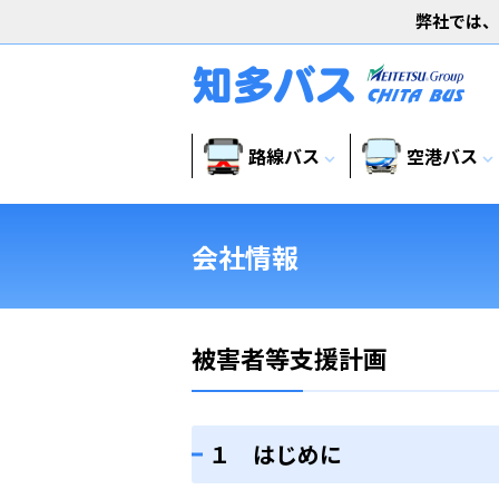
弊社では、
路線バス
空港バス
expand_more
expand_more
会社情報
被害者等支援計画
１ はじめに