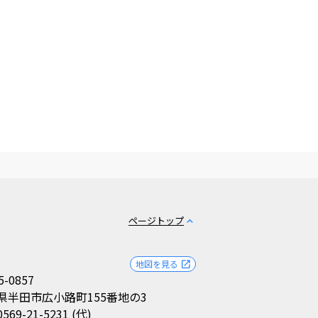
ページトップ
expand_less
地図を見る
open_in_new
5-0857
県半田市広小路町155番地の3
0569-21-5231 (代)