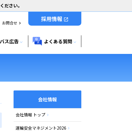
用ください。
採用情報
open_in_new
お問合せ
chevron_right
バス広告
よくある質問
expand_more
expand_more
会社情報
会社情報 トップ
運輸安全マネジメント2026