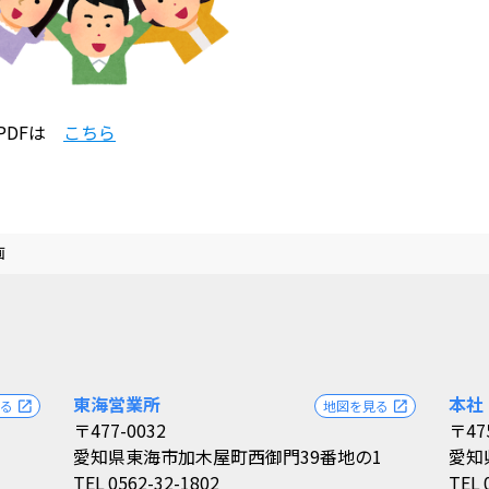
PDFは
こちら
画
東海営業所
本社
見る
地図を見る
open_in_new
open_in_new
〒477-0032
〒47
愛知県東海市加木屋町西御門39番地の1
愛知
TEL
0562-32-1802
TEL