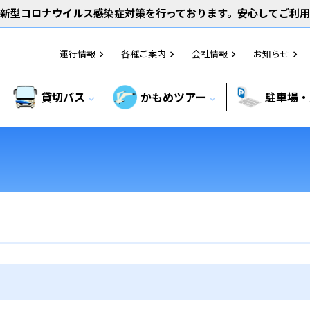
新型コロナウイルス感染症対策を行っております。安心してご利
運行情報
各種ご案内
会社情報
お知らせ
chevron_right
chevron_right
chevron_right
chevron_right
貸切バス
かもめツアー
駐車場・
expand_more
expand_more