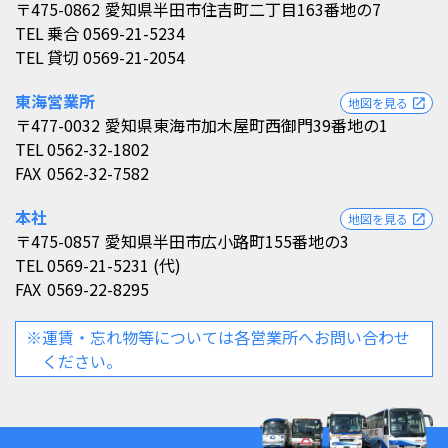
〒475-0862
愛知県半田市住吉町二丁目163番地の7
TEL
乗合 0569-21-5234
TEL
貸切 0569-21-2054
東海営業所
地図を見る
open_in_new
〒477-0032
愛知県東海市加木屋町西御門39番地の1
TEL
0562-32-1802
FAX
0562-32-7582
本社
地図を見る
open_in_new
〒475-0857
愛知県半田市広小路町155番地の3
TEL
0569-21-5231 (代)
FAX
0569-22-8295
※運賃・忘れ物等については各営業所へお問い合わせ
ください。