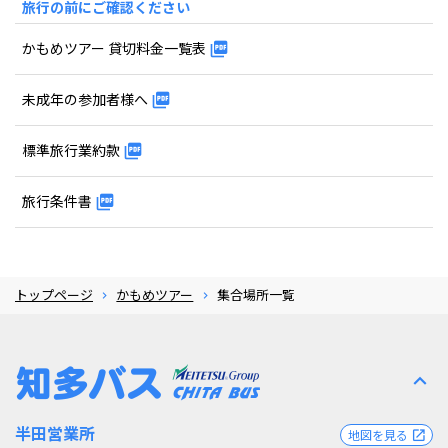
旅行の前にご確認ください
かもめツアー 貸切料金一覧表
未成年の参加者様へ
標準旅行業約款
旅行条件書
トップページ
かもめツアー
集合場所一覧
expand_less
半田営業所
地図を見る
open_in_new