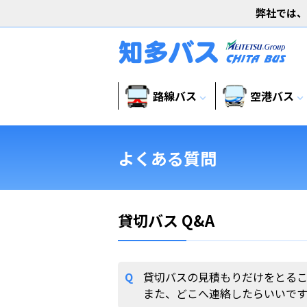
弊社では、
路線バス
空港バス
expand_more
expand_more
よくある質問
貸切バス Q&A
Q
貸切バスの見積もりだけをとる
また、どこへ連絡したらいいで