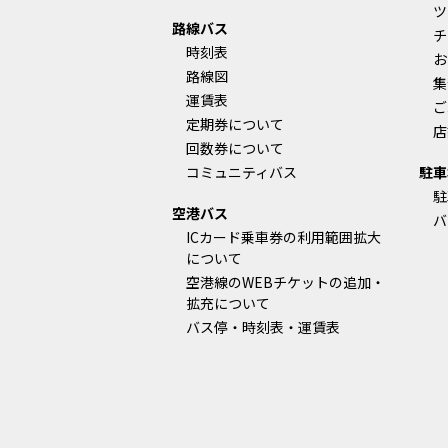
ツ
路線バス
チ
時刻表
お
路線図
集
運賃表
ご
定期券について
店
回数券について
コミュニティバス
駐車
駐
空港バス
バ
ICカード乗車券の利用範囲拡大
について
空港線のWEBチケットの追加・
拡充について
バス停・時刻表・運賃表