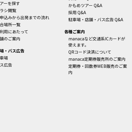
アーを探す
かもめツアー Q&A
ラシ閲覧
採用 Q&A
申込みから出発までの流れ
駐車場・店舗・バス広告 Q&A
合場所一覧
利用にあたって
各種ご案内
舗のご案内
manacaなど交通系ICカードが
使えます。
場・バス広告
QRコード決済について
車場
manaca定期券販売所のご案内
ス広告
定期券・回数券WEB販売のご案
内