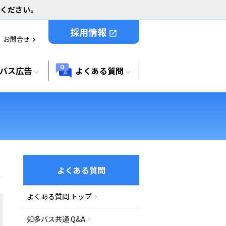
用ください。
採用情報
open_in_new
お問合せ
chevron_right
バス広告
よくある質問
expand_more
expand_more
よくある質問
よくある質問 トップ
知多バス共通 Q&A