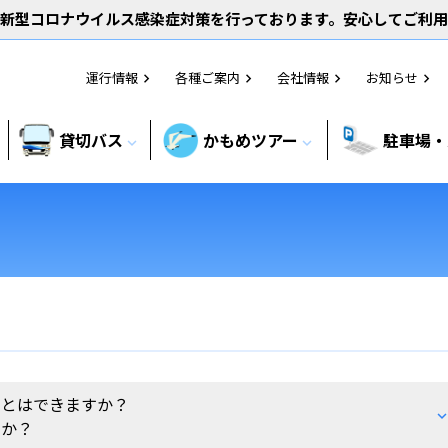
新型コロナウイルス感染症対策を行っております。安心してご利
運行情報
各種ご案内
会社情報
お知らせ
chevron_right
chevron_right
chevron_right
chevron_right
貸切バス
かもめツアー
駐車場・
expand_more
expand_more
ことはできますか？
すか？