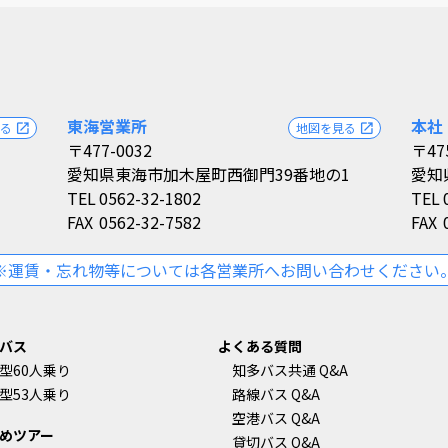
東海営業所
本社
見る
地図を見る
open_in_new
open_in_new
〒477-0032
〒47
愛知県東海市加木屋町西御門39番地の1
愛知
TEL
0562-32-1802
TEL
FAX
0562-32-7582
FAX
※運賃・忘れ物等については各営業所へお問い合わせください
バス
よくある質問
型60人乗り
知多バス共通 Q&A
型53人乗り
路線バス Q&A
空港バス Q&A
めツアー
貸切バス Q&A