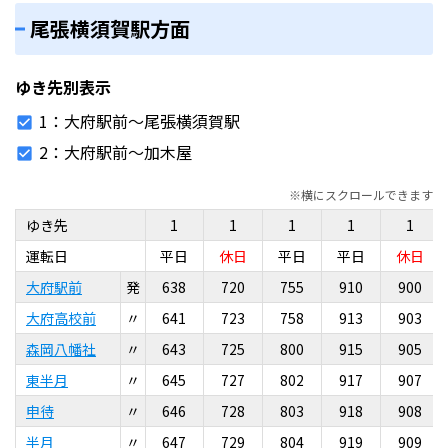
尾張横須賀駅方面
ゆき先別表示
1
大府駅前〜尾張横須賀駅
2
大府駅前〜加木屋
※横にスクロールできます
ゆき先
1
1
1
1
1
運転日
平日
休日
平日
平日
休日
大府駅前
発
638
720
755
910
900
大府高校前
〃
641
723
758
913
903
森岡八幡社
〃
643
725
800
915
905
東半月
〃
645
727
802
917
907
申待
〃
646
728
803
918
908
半月
〃
647
729
804
919
909