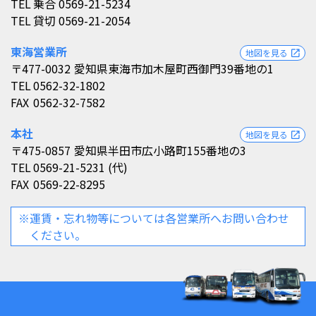
TEL
乗合 0569-21-5234
TEL
貸切 0569-21-2054
東海営業所
地図を見る
open_in_new
〒477-0032
愛知県東海市加木屋町西御門39番地の1
TEL
0562-32-1802
FAX
0562-32-7582
本社
地図を見る
open_in_new
〒475-0857
愛知県半田市広小路町155番地の3
TEL
0569-21-5231 (代)
FAX
0569-22-8295
※運賃・忘れ物等については各営業所へお問い合わせ
ください。