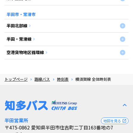
半田市・常滑市
半田北部線
半田・常滑線
空港貨物地区循環線
トップページ
路線バス
時刻表
横須賀線 全体時刻表
expand_less
半田営業所
地図を見る
open_in_new
〒475-0862
愛知県半田市住吉町二丁目163番地の7