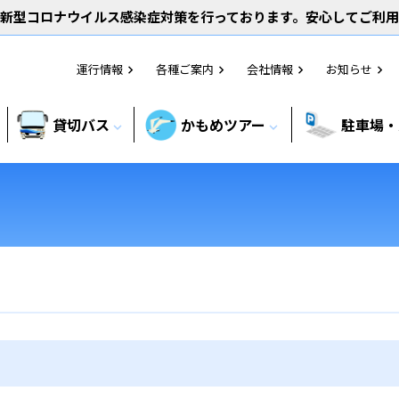
新型コロナウイルス感染症対策を行っております。安心してご利
運行情報
各種ご案内
会社情報
お知らせ
chevron_right
chevron_right
chevron_right
chevron_right
貸切バス
かもめツアー
駐車場・
expand_more
expand_more