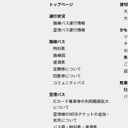
トップページ
貸切
大
運行状況
大
路線バス運行情報
空港バス運行情報
かも
ツ
路線バス
チ
時刻表
お
路線図
集
運賃表
ご
定期券について
店
回数券について
コミュニティバス
駐車
駐
空港バス
バ
ICカード乗車券の利用範囲拡大
について
空港線のWEBチケットの追加・
拡充について
バス停・時刻表・運賃表