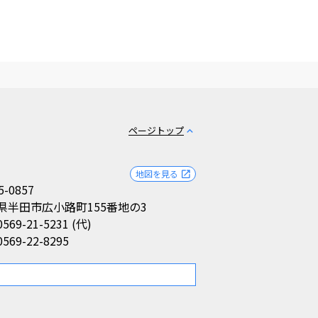
ページトップ
expand_less
地図を見る
open_in_new
5-0857
県半田市広小路町155番地の3
0569-21-5231 (代)
0569-22-8295
。