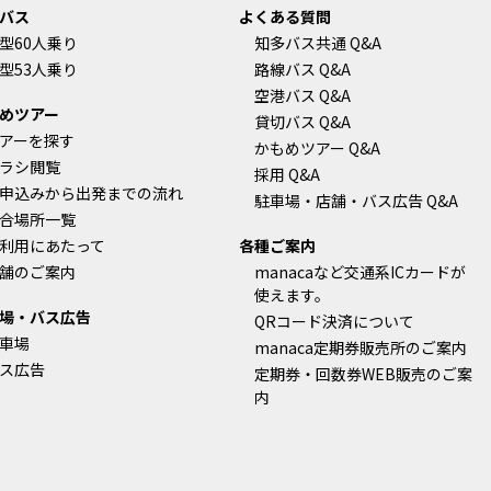
バス
よくある質問
型60人乗り
知多バス共通 Q&A
型53人乗り
路線バス Q&A
空港バス Q&A
めツアー
貸切バス Q&A
アーを探す
かもめツアー Q&A
ラシ閲覧
採用 Q&A
申込みから出発までの流れ
駐車場・店舗・バス広告 Q&A
合場所一覧
利用にあたって
各種ご案内
舗のご案内
manacaなど交通系ICカードが
使えます。
場・バス広告
QRコード決済について
車場
manaca定期券販売所のご案内
ス広告
定期券・回数券WEB販売のご案
内