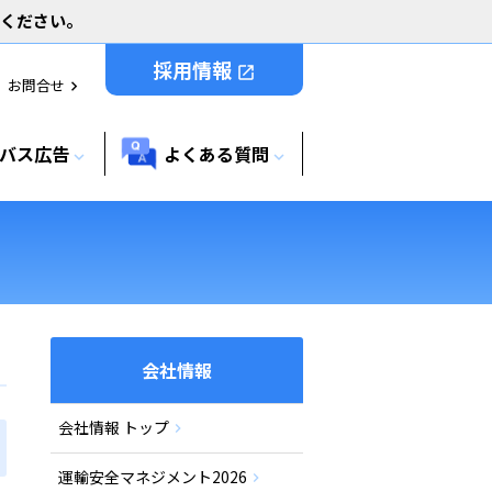
用ください。
採用情報
open_in_new
お問合せ
chevron_right
バス広告
よくある質問
expand_more
expand_more
会社情報
会社情報 トップ
運輸安全マネジメント2026