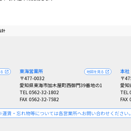
指針
東海営業所
本社
見る
地図を見る
open_in_new
open_in_new
〒477-0032
〒47
愛知県東海市加木屋町西御門39番地の1
愛知
TEL
0562-32-1802
TEL
FAX
0562-32-7582
FAX
※運賃・忘れ物等については各営業所へお問い合わせください