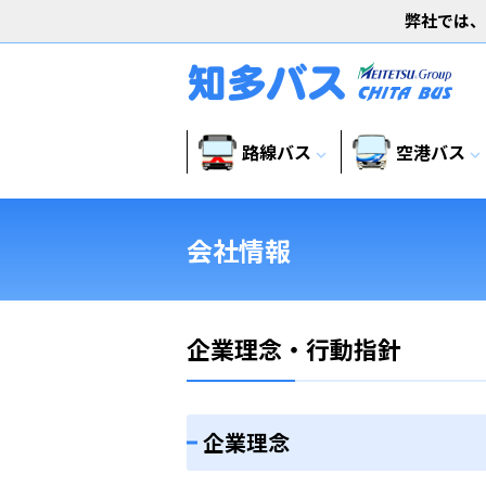
弊社では、
路線バス
空港バス
expand_more
expand_more
会社情報
企業理念・行動指針
企業理念