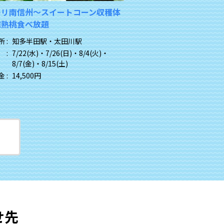
満願 鮎づくし御膳 ～岐阜らしさ
南信州シャインマスカ
録
シャインマスカット食
体験
 :
イオン半田・太田川駅
 :
7/11(土)
・
7/29(水)
・
8/6(木)
・
乗車場所 :
イオン半田・太
8/26(水)
・
9/4(金)
出発日 :
9/15(火)
・
9/23
 :
14,980円
旅行代金 :
16,980円
せ先