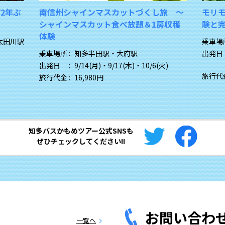
グ】ア
『やってきましたこの季節！伊良湖メロ
夏の
歩こう
ン狩り』～全部で３玉お持ち帰り付！
発見
太田川駅
乗車場所 :
知多半田駅・太田川駅
乗車場所
出発日 :
6/7(日)
・
6/16(火)
・
6/25(木)
・
出発日
6/29(月)
・
7/3(金)
・
7/15(水)
・
7/23(木)
・
7/26(日)
・
8/1(土)
・
旅行代金
8/13(木)
・
8/19(水)
・
9/6(日)
旅行代金 :
16,500円
知多バスかもめツアー公式SNSも
ぜひチェックしてください!!
お問い合わ
一覧へ
chevron_right