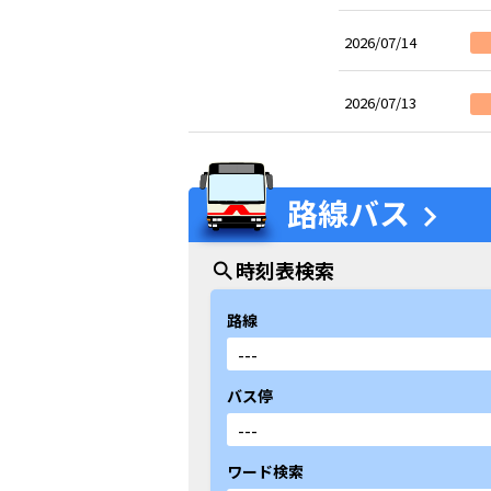
2026/07/14
2026/07/13
路線バス
chevron_right
時刻表検索
search
路線
バス停
ワード検索