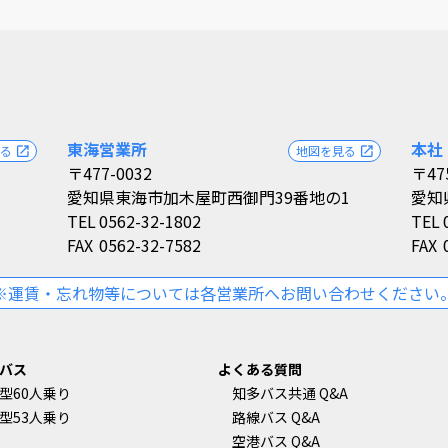
東海営業所
本社
見る
地図を見る
open_in_new
open_in_new
〒477-0032
〒47
愛知県東海市加木屋町西御門39番地の1
愛知
TEL
0562-32-1802
TEL
FAX
0562-32-7582
FAX
※運賃・忘れ物等については各営業所へお問い合わせください
バス
よくある質問
型60人乗り
知多バス共通 Q&A
型53人乗り
路線バス Q&A
空港バス Q&A