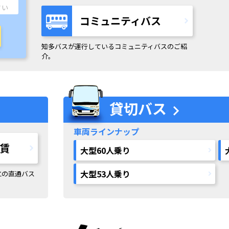
コミュニティバス
知多バスが運行しているコミュニティバスのご紹
介。
貸切バス
chevron_right
車両ラインナップ
賃
大型60人乗り
大型53人乗り
立の直通バス