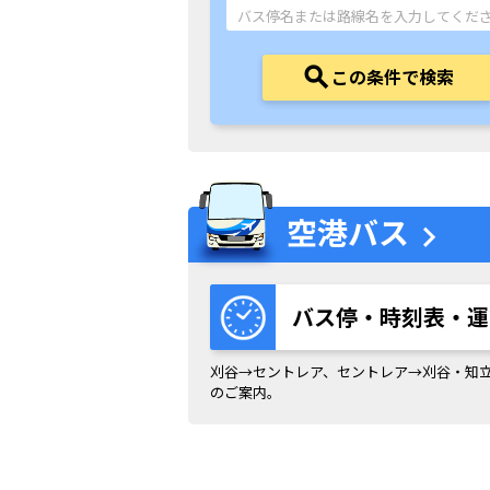
この条件で検索
空港バス
chevron_right
バス停・時刻表・運
刈谷→セントレア、セントレア→刈谷・知
のご案内。