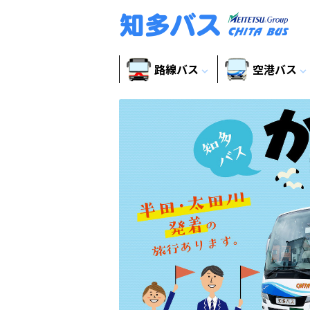
路線バス
空港バス
expand_more
expand_more