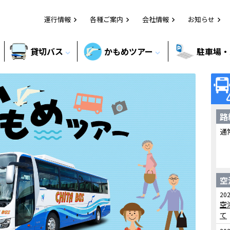
運行情報
各種ご案内
会社情報
お知らせ
chevron_right
chevron_right
chevron_right
chevron_right
貸切バス
かもめツアー
駐車場・
expand_more
expand_more
路
通
空
202
空
て