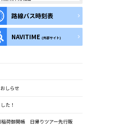
2/08/10 12:42
更新
港バスWEBチケット導入について
路線バス時刻表
NAVITIME
(外部サイト)
のおしらせ
ました！
川稲荷御開帳 日帰りツアー先行販