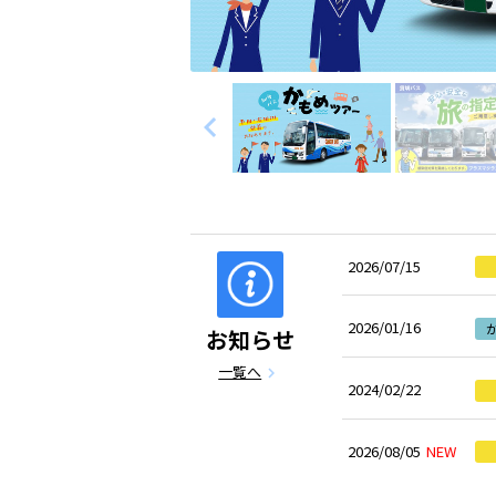
navigate_before
2026/07/15
2026/01/16
お知らせ
一覧へ
chevron_right
2024/02/22
2026/08/05
NEW