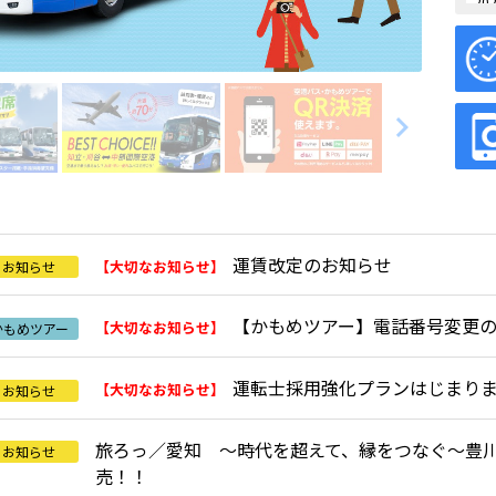
202
空
navigate_next
運賃改定のお知らせ
【大切なお知らせ】
お知らせ
【かもめツアー】電話番号変更
【大切なお知らせ】
かもめツアー
運転士採用強化プランはじまり
【大切なお知らせ】
お知らせ
旅ろっ／愛知 ～時代を超えて、縁をつなぐ～豊
お知らせ
売！！