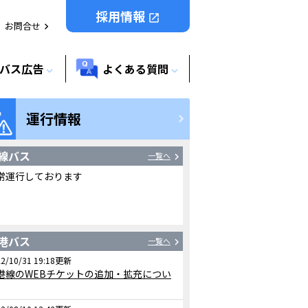
採用情報
open_in_new
お問合せ
chevron_right
バス広告
よくある質問
expand_more
expand_more
運行情報
線バス
一覧へ
chevron_right
常運行しております
港バス
一覧へ
chevron_right
2/10/31 19:18
更新
港線のWEBチケットの追加・拡充につい