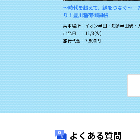
～スイートコーン収穫体
【名鉄バスグループＨＤハイキン
放題
ルプス眺望のはびろ自然遊歩道を
田駅・太田川駅
乗車場所 :
イオン半田・知多半田駅・
)
・
7/26(日)
・
8/4(火)
・
出発日 :
8/29(土)
・
8/15(土)
旅行代金 :
10,900円
円
よくある質問