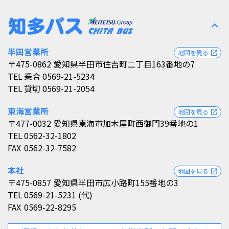
expand_less
半田営業所
地図を見る
open_in_new
〒475-0862
愛知県半田市住吉町二丁目163番地の7
TEL
乗合 0569-21-5234
TEL
貸切 0569-21-2054
東海営業所
地図を見る
open_in_new
〒477-0032
愛知県東海市加木屋町西御門39番地の1
TEL
0562-32-1802
FAX
0562-32-7582
本社
地図を見る
open_in_new
〒475-0857
愛知県半田市広小路町155番地の3
TEL
0569-21-5231 (代)
FAX
0569-22-8295