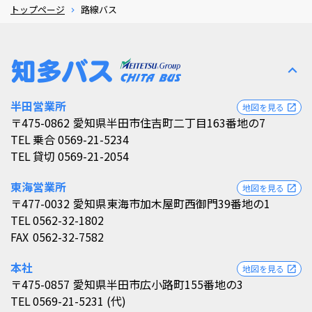
トップページ
路線バス
expand_less
半田営業所
地図を見る
open_in_new
〒475-0862
愛知県半田市住吉町二丁目163番地の7
TEL
乗合 0569-21-5234
TEL
貸切 0569-21-2054
東海営業所
地図を見る
open_in_new
〒477-0032
愛知県東海市加木屋町西御門39番地の1
TEL
0562-32-1802
FAX
0562-32-7582
本社
地図を見る
open_in_new
〒475-0857
愛知県半田市広小路町155番地の3
TEL
0569-21-5231 (代)