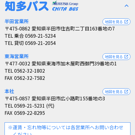
expand_less
半田営業所
地図を見る
open_in_new
〒475-0862
愛知県半田市住吉町二丁目163番地の7
TEL
乗合 0569-21-5234
TEL
貸切 0569-21-2054
東海営業所
地図を見る
open_in_new
〒477-0032
愛知県東海市加木屋町西御門39番地の1
TEL
0562-32-1802
FAX
0562-32-7582
本社
地図を見る
open_in_new
〒475-0857
愛知県半田市広小路町155番地の3
TEL
0569-21-5231 (代)
FAX
0569-22-8295
※運賃・忘れ物等については各営業所へお問い合わせ
ください。