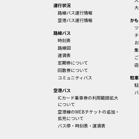
大
運行状況
大
路線バス運行情報
空港バス運行情報
かも
ツ
路線バス
チ
時刻表
お
路線図
集
運賃表
ご
定期券について
店
回数券について
コミュニティバス
駐車
駐
空港バス
バ
ICカード乗車券の利用範囲拡大
について
空港線のWEBチケットの追加・
拡充について
バス停・時刻表・運賃表