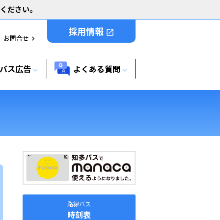
用ください。
採用情報
open_in_new
お問合せ
chevron_right
バス広告
よくある質問
expand_more
expand_more
路線バス
時刻表