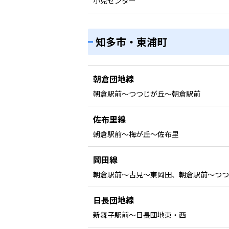
小児センター
知多市・東浦町
朝倉団地線
朝倉駅前〜つつじが丘〜朝倉駅前
佐布里線
朝倉駅前〜梅が丘〜佐布里
岡田線
朝倉駅前〜古見〜東岡田、朝倉駅前〜つつ
日長団地線
新舞子駅前〜日長団地東・西