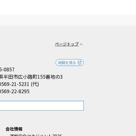
ページトップ
expand_less
地図を見る
open_in_new
5-0857
県半田市広小路町155番地の3
0569-21-5231 (代)
0569-22-8295
。
会社情報