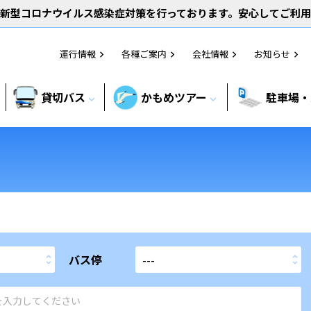
新型コロナウイルス感染症対策を行っております。安心してご利
運行情報
各種ご案内
会社情報
お知らせ
chevron_right
chevron_right
chevron_right
chevron_right
貸切バス
かもめツアー
駐車場・
expand_more
expand_more
バス停