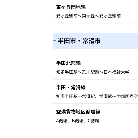
東ヶ丘団地線
巽ヶ丘駅前〜東ヶ丘〜巽ヶ丘駅前
半田市・常滑市
半田北部線
知多半田駅〜乙川駅前〜日本福祉大学
半田・常滑線
知多半田駅〜常滑駅、常滑駅〜中部国際空
空港貨物地区循環線
A循環、B循環、C循環