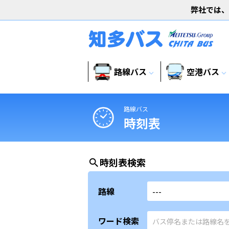
弊社では、
路線バス
空港バス
expand_more
expand_more
路線バス
時刻表
時刻表検索
search
路線
ワード検索