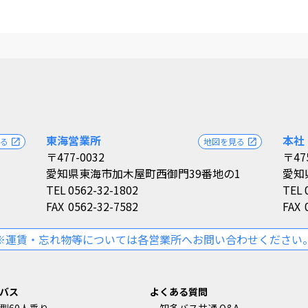
東海営業所
本社
見る
地図を見る
open_in_new
open_in_new
〒477-0032
〒47
愛知県東海市加木屋町西御門39番地の1
愛知
TEL
0562-32-1802
TEL
FAX
0562-32-7582
FAX
※運賃・忘れ物等については各営業所へお問い合わせください
バス
よくある質問