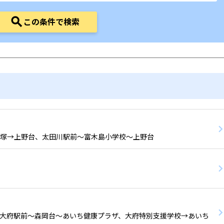
この条件で検索
塚→上野台、太田川駅前〜富木島小学校〜上野台
大府駅前〜森岡台〜あいち健康プラザ、大府特別支援学校→あいち