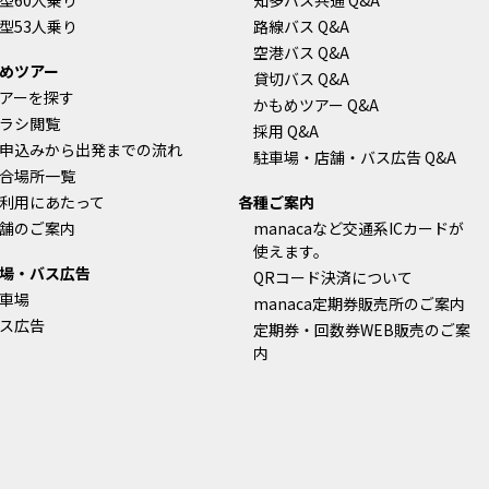
型60人乗り
知多バス共通 Q&A
型53人乗り
路線バス Q&A
空港バス Q&A
めツアー
貸切バス Q&A
アーを探す
かもめツアー Q&A
ラシ閲覧
採用 Q&A
申込みから出発までの流れ
駐車場・店舗・バス広告 Q&A
合場所一覧
利用にあたって
各種ご案内
舗のご案内
manacaなど交通系ICカードが
使えます。
場・バス広告
QRコード決済について
車場
manaca定期券販売所のご案内
ス広告
定期券・回数券WEB販売のご案
内