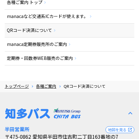
各種ご案内 トップ
manacaなど交通系ICカードが使えます。
QRコード決済について
manaca定期券販売所のご案内
定期券・回数券WEB販売のご案内
トップページ
各種ご案内
QRコード決済について
expand_less
半田営業所
地図を見る
open_in_new
〒475-0862
愛知県半田市住吉町二丁目163番地の7