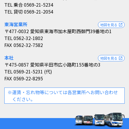
TEL
乗合 0569-21-5234
TEL
貸切 0569-21-2054
東海営業所
地図を見る
open_in_new
〒477-0032
愛知県東海市加木屋町西御門39番地の1
TEL
0562-32-1802
FAX
0562-32-7582
本社
地図を見る
open_in_new
〒475-0857
愛知県半田市広小路町155番地の3
TEL
0569-21-5231 (代)
FAX
0569-22-8295
※運賃・忘れ物等については各営業所へお問い合わせ
ください。