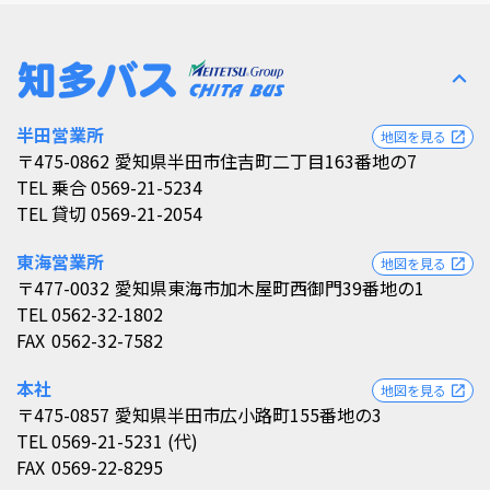
expand_less
半田営業所
地図を見る
open_in_new
〒475-0862
愛知県半田市住吉町二丁目163番地の7
TEL
乗合 0569-21-5234
TEL
貸切 0569-21-2054
東海営業所
地図を見る
open_in_new
〒477-0032
愛知県東海市加木屋町西御門39番地の1
TEL
0562-32-1802
FAX
0562-32-7582
本社
地図を見る
open_in_new
〒475-0857
愛知県半田市広小路町155番地の3
TEL
0569-21-5231 (代)
FAX
0569-22-8295