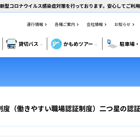
新型コロナウイルス感染症対策を行っております。安心してご利
運行情報
各種ご案内
会社情報
お知らせ
chevron_right
chevron_right
chevron_right
chevron_right
貸切バス
かもめツアー
駐車場・
expand_more
expand_more
制度（働きやすい職場認証制度）二つ星の認