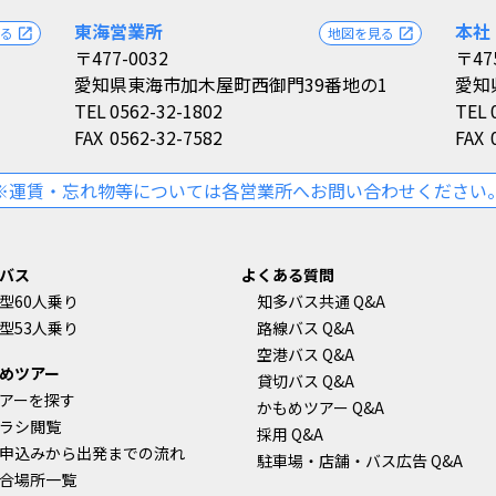
東海営業所
本社
見る
地図を見る
open_in_new
open_in_new
〒477-0032
〒47
愛知県東海市加木屋町西御門39番地の1
愛知
TEL
0562-32-1802
TEL
FAX
0562-32-7582
FAX
※運賃・忘れ物等については各営業所へお問い合わせください
バス
よくある質問
型60人乗り
知多バス共通 Q&A
型53人乗り
路線バス Q&A
空港バス Q&A
めツアー
貸切バス Q&A
アーを探す
かもめツアー Q&A
ラシ閲覧
採用 Q&A
申込みから出発までの流れ
駐車場・店舗・バス広告 Q&A
合場所一覧