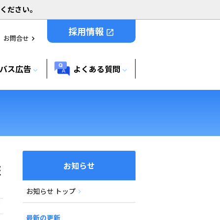
用ください。
採用情報
open_in_new
お問合せ
chevron_right
バス広告
よくある質問
expand_more
expand_more
お知らせ
証
お知らせ トップ
最新の更新