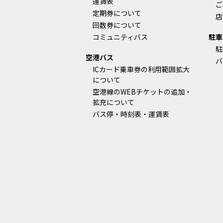
運賃表
ご
定期券について
店
回数券について
コミュニティバス
駐車
駐
空港バス
バ
ICカード乗車券の利用範囲拡大
について
空港線のWEBチケットの追加・
拡充について
バス停・時刻表・運賃表