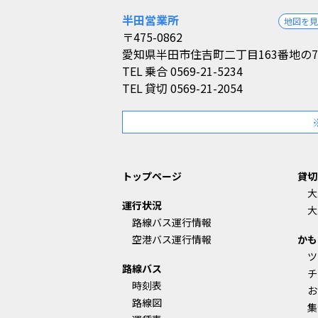
半田営業所
地図を
〒475-0862
愛知県半田市住吉町二丁目163番地の7
TEL
乗合 0569-21-5234
TEL
貸切 0569-21-2054
トップページ
貸切
大
運行状況
大
路線バス運行情報
空港バス運行情報
かも
ツ
路線バス
チ
時刻表
お
路線図
集