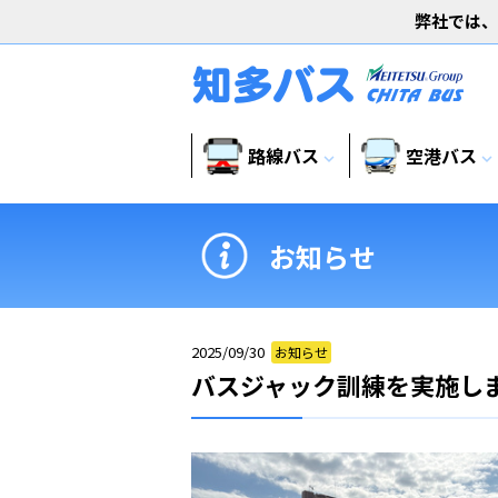
弊社では、
路線バス
空港バス
expand_more
expand_more
お知らせ
2025/09/30
お知らせ
バスジャック訓練を実施し