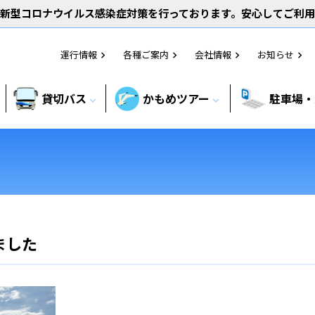
新型コロナウイルス感染症対策を行っております。安心してご利
運行情報
各種ご案内
会社情報
お知らせ
chevron_right
chevron_right
chevron_right
chevron_right
貸切バス
かもめツアー
駐車場・
expand_more
expand_more
ました