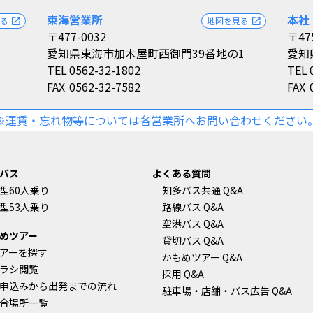
東海営業所
本社
見る
地図を見る
open_in_new
open_in_new
〒477-0032
〒47
愛知県東海市加木屋町西御門39番地の1
愛知
TEL
0562-32-1802
TEL
FAX
0562-32-7582
FAX
※運賃・忘れ物等については各営業所へお問い合わせください
バス
よくある質問
型60人乗り
知多バス共通 Q&A
型53人乗り
路線バス Q&A
空港バス Q&A
めツアー
貸切バス Q&A
アーを探す
かもめツアー Q&A
ラシ閲覧
採用 Q&A
申込みから出発までの流れ
駐車場・店舗・バス広告 Q&A
合場所一覧