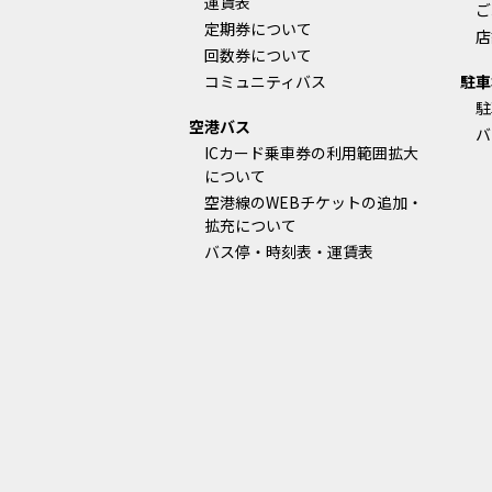
運賃表
ご
定期券について
店
回数券について
コミュニティバス
駐車
駐
空港バス
バ
ICカード乗車券の利用範囲拡大
について
空港線のWEBチケットの追加・
拡充について
バス停・時刻表・運賃表