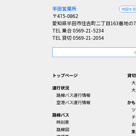
半田営業所
地図を
〒475-0862
愛知県半田市住吉町二丁目163番地の7
TEL
乗合 0569-21-5234
TEL
貸切 0569-21-2054
トップページ
貸切
大
運行状況
大
路線バス運行情報
空港バス運行情報
かも
ツ
路線バス
チ
時刻表
お
路線図
集