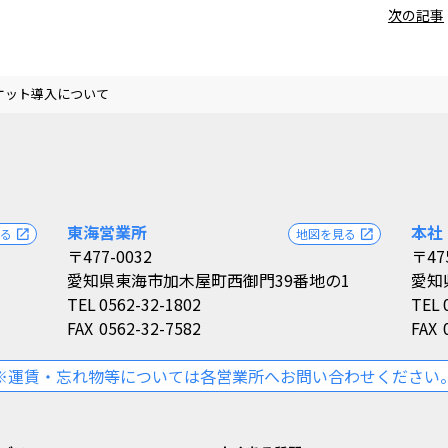
次の記事
ケット導入について
東海営業所
本社
見る
地図を見る
open_in_new
open_in_new
〒477-0032
〒47
愛知県東海市加木屋町西御門39番地の1
愛知
TEL
0562-32-1802
TEL
FAX
0562-32-7582
FAX
※運賃・忘れ物等については各営業所へお問い合わせください