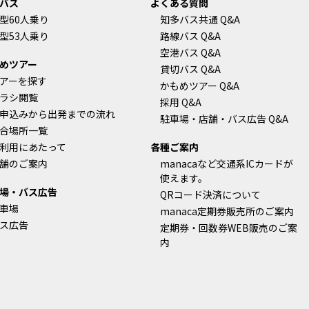
バス
よくある質問
型60人乗り
知多バス共通 Q&A
型53人乗り
路線バス Q&A
空港バス Q&A
めツアー
貸切バス Q&A
アーを探す
かもめツアー Q&A
ラシ閲覧
採用 Q&A
申込みから出発までの流れ
駐車場・店舗・バス広告 Q&A
合場所一覧
利用にあたって
各種ご案内
舗のご案内
manacaなど交通系ICカードが
使えます。
場・バス広告
QRコード決済について
車場
manaca定期券販売所のご案内
ス広告
定期券・回数券WEB販売のご案
内