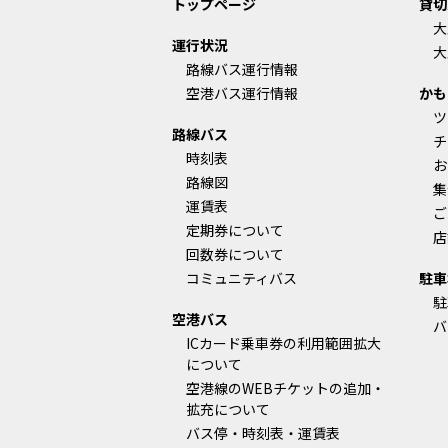
トップページ
貸切
大
運行状況
大
路線バス運行情報
空港バス運行情報
かも
ツ
路線バス
チ
時刻表
お
路線図
集
運賃表
ご
定期券について
店
回数券について
コミュニティバス
駐車
駐
空港バス
バ
ICカード乗車券の利用範囲拡大
について
空港線のWEBチケットの追加・
拡充について
バス停・時刻表・運賃表