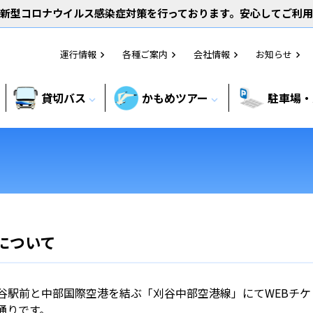
新型コロナウイルス感染症対策を行っております。安心してご利
運行情報
各種ご案内
会社情報
お知らせ
chevron_right
chevron_right
chevron_right
chevron_right
貸切バス
かもめツアー
駐車場・
expand_more
expand_more
について
・刈谷駅前と中部国際空港を結ぶ「刈谷中部空港線」にてWEBチケ
通りです。