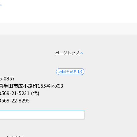
»
ページトップ
expand_less
地図を見る
open_in_new
5-0857
県半田市広小路町155番地の3
0569-21-5231 (代)
0569-22-8295
。