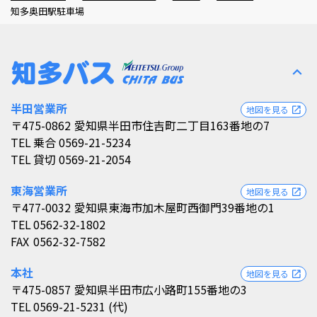
知多奥田駅駐車場
expand_less
半田営業所
地図を見る
open_in_new
〒475-0862
愛知県半田市住吉町二丁目163番地の7
TEL
乗合 0569-21-5234
TEL
貸切 0569-21-2054
東海営業所
地図を見る
open_in_new
〒477-0032
愛知県東海市加木屋町西御門39番地の1
TEL
0562-32-1802
FAX
0562-32-7582
本社
地図を見る
open_in_new
〒475-0857
愛知県半田市広小路町155番地の3
TEL
0569-21-5231 (代)