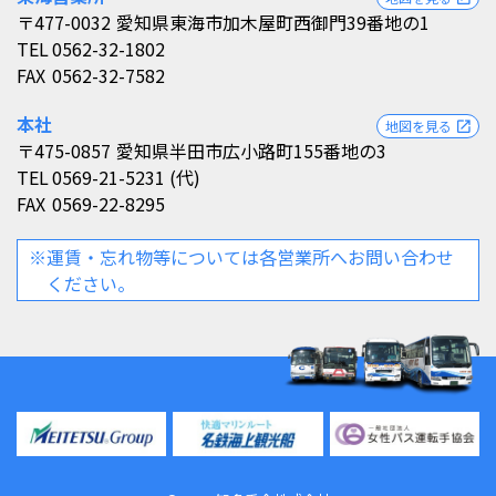
〒477-0032
愛知県東海市加木屋町西御門39番地の1
TEL
0562-32-1802
FAX
0562-32-7582
本社
地図を見る
open_in_new
〒475-0857
愛知県半田市広小路町155番地の3
TEL
0569-21-5231 (代)
FAX
0569-22-8295
※運賃・忘れ物等については各営業所へお問い合わせ
ください。