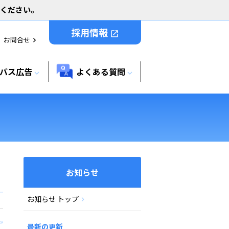
用ください。
採用情報
open_in_new
お問合せ
chevron_right
バス広告
よくある質問
expand_more
expand_more
お知らせ
お知らせ トップ
»
最新の更新