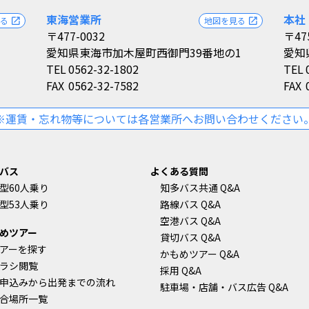
東海営業所
本社
見る
地図を見る
open_in_new
open_in_new
〒477-0032
〒47
愛知県東海市加木屋町西御門39番地の1
愛知
TEL
0562-32-1802
TEL
FAX
0562-32-7582
FAX
※運賃・忘れ物等については各営業所へお問い合わせください
バス
よくある質問
型60人乗り
知多バス共通 Q&A
型53人乗り
路線バス Q&A
空港バス Q&A
めツアー
貸切バス Q&A
アーを探す
かもめツアー Q&A
ラシ閲覧
採用 Q&A
申込みから出発までの流れ
駐車場・店舗・バス広告 Q&A
合場所一覧