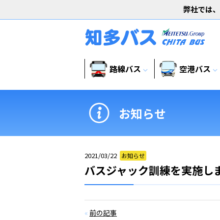
弊社では、
路線バス
空港バス
expand_more
expand_more
お知らせ
2021/03/22
お知らせ
バスジャック訓練を実施し
«
前の記事