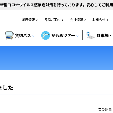
新型コロナウイルス感染症対策を行っております。安心してご利
運行情報
各種ご案内
会社情報
お知らせ
chevron_right
chevron_right
chevron_right
chevron_right
貸切バス
かもめツアー
駐車場・
expand_more
expand_more
ました
次の記事