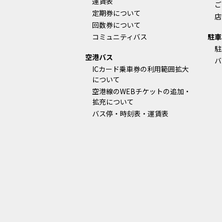
運賃表
ご
定期券について
店
回数券について
コミュニティバス
駐車
駐
空港バス
バ
ICカード乗車券の利用範囲拡大
について
空港線のWEBチケットの追加・
拡充について
バス停・時刻表・運賃表