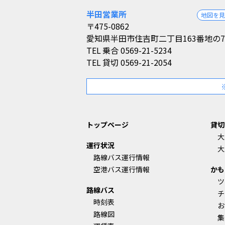
半田営業所
地図を
〒475-0862
愛知県半田市住吉町二丁目163番地の7
TEL
乗合 0569-21-5234
TEL
貸切 0569-21-2054
トップページ
貸切
大
運行状況
大
路線バス運行情報
空港バス運行情報
かも
ツ
路線バス
チ
時刻表
お
路線図
集