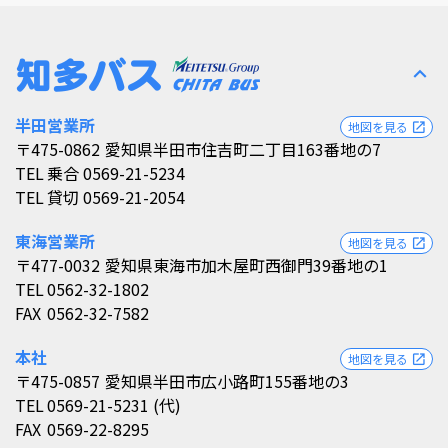
expand_less
半田営業所
地図を見る
open_in_new
〒475-0862
愛知県半田市住吉町二丁目163番地の7
TEL
乗合 0569-21-5234
TEL
貸切 0569-21-2054
東海営業所
地図を見る
open_in_new
〒477-0032
愛知県東海市加木屋町西御門39番地の1
TEL
0562-32-1802
FAX
0562-32-7582
本社
地図を見る
open_in_new
〒475-0857
愛知県半田市広小路町155番地の3
TEL
0569-21-5231 (代)
FAX
0569-22-8295