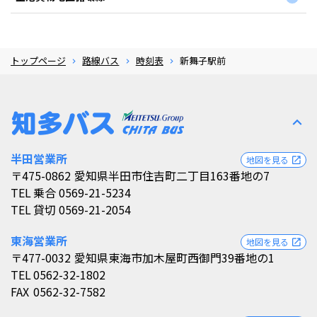
トップページ
路線バス
時刻表
新舞子駅前
expand_less
半田営業所
地図を見る
open_in_new
〒475-0862
愛知県半田市住吉町二丁目163番地の7
TEL
乗合 0569-21-5234
TEL
貸切 0569-21-2054
東海営業所
地図を見る
open_in_new
〒477-0032
愛知県東海市加木屋町西御門39番地の1
TEL
0562-32-1802
FAX
0562-32-7582