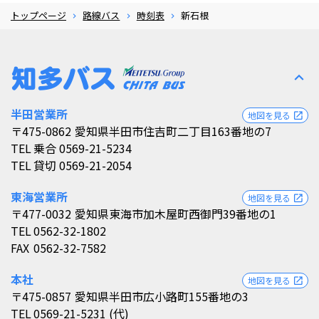
トップページ
路線バス
時刻表
新石根
expand_less
半田営業所
地図を見る
open_in_new
〒475-0862
愛知県半田市住吉町二丁目163番地の7
TEL
乗合 0569-21-5234
TEL
貸切 0569-21-2054
東海営業所
地図を見る
open_in_new
〒477-0032
愛知県東海市加木屋町西御門39番地の1
TEL
0562-32-1802
FAX
0562-32-7582
本社
地図を見る
open_in_new
〒475-0857
愛知県半田市広小路町155番地の3
TEL
0569-21-5231 (代)