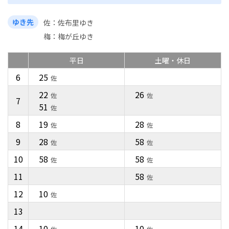
ゆき先
佐
佐布里ゆき
梅
梅が丘ゆき
平日
土曜・休日
6
25
佐
22
26
佐
佐
7
51
佐
8
19
28
佐
佐
9
28
58
佐
佐
10
58
58
佐
佐
11
58
佐
12
10
佐
13
14
10
10