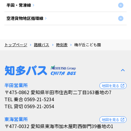
半田・常滑線
空港貨物地区循環線
トップページ
路線バス
時刻表
梅が丘こども園
expand_less
半田営業所
地図を見る
open_in_new
〒475-0862
愛知県半田市住吉町二丁目163番地の7
TEL
乗合 0569-21-5234
TEL
貸切 0569-21-2054
東海営業所
地図を見る
open_in_new
〒477-0032
愛知県東海市加木屋町西御門39番地の1