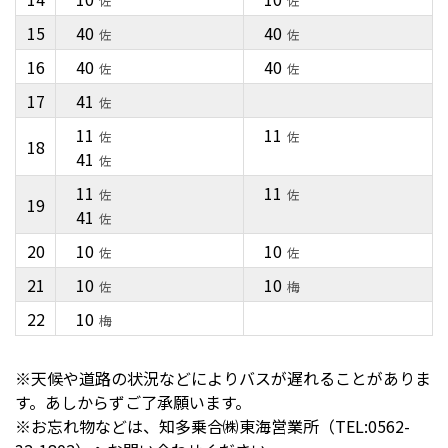
佐
佐
15
40
40
佐
佐
16
40
40
佐
佐
17
41
佐
11
11
佐
佐
18
41
佐
11
11
佐
佐
19
41
佐
20
10
10
佐
佐
21
10
10
佐
梅
22
10
梅
※天候や道路の状況などによりバスが遅れることがありま
す。あしからずご了承願います。
※お忘れ物などは、知多乗合㈱東海営業所（TEL:0562-