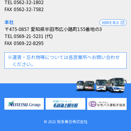
TEL
0562-32-1802
FAX
0562-32-7582
本社
地図を見る
open_in_new
〒475-0857
愛知県半田市広小路町155番地の3
TEL
0569-21-5231 (代)
FAX
0569-22-8295
※運賃・忘れ物等については各営業所へお問い合わせ
ください。
©︎ 2021 知多乗合株式会社