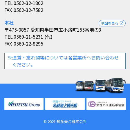
TEL
0562-32-1802
FAX
0562-32-7582
本社
地図を見る
open_in_new
〒475-0857
愛知県半田市広小路町155番地の3
TEL
0569-21-5231 (代)
FAX
0569-22-8295
※運賃・忘れ物等については各営業所へお問い合わせ
ください。
©︎ 2021 知多乗合株式会社