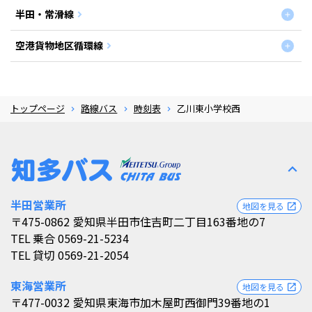
半田・常滑線
空港貨物地区循環線
トップページ
路線バス
時刻表
乙川東小学校西
expand_less
半田営業所
地図を見る
open_in_new
〒475-0862
愛知県半田市住吉町二丁目163番地の7
TEL
乗合 0569-21-5234
TEL
貸切 0569-21-2054
東海営業所
地図を見る
open_in_new
〒477-0032
愛知県東海市加木屋町西御門39番地の1