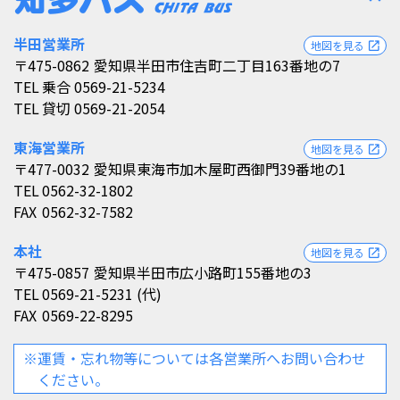
半田営業所
地図を見る
open_in_new
〒475-0862
愛知県半田市住吉町二丁目163番地の7
TEL
乗合 0569-21-5234
TEL
貸切 0569-21-2054
東海営業所
地図を見る
open_in_new
〒477-0032
愛知県東海市加木屋町西御門39番地の1
TEL
0562-32-1802
FAX
0562-32-7582
本社
地図を見る
open_in_new
〒475-0857
愛知県半田市広小路町155番地の3
TEL
0569-21-5231 (代)
FAX
0569-22-8295
※運賃・忘れ物等については各営業所へお問い合わせ
ください。