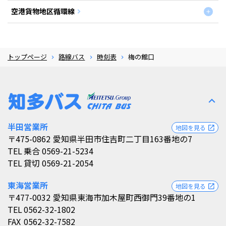
空港貨物地区循環線
トップページ
路線バス
時刻表
梅の館口
expand_less
半田営業所
地図を見る
open_in_new
〒475-0862
愛知県半田市住吉町二丁目163番地の7
TEL
乗合 0569-21-5234
TEL
貸切 0569-21-2054
東海営業所
地図を見る
open_in_new
〒477-0032
愛知県東海市加木屋町西御門39番地の1
TEL
0562-32-1802
FAX
0562-32-7582