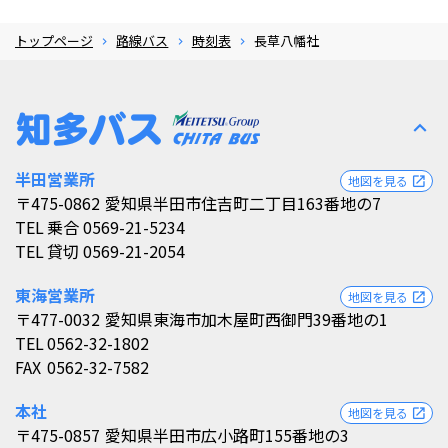
トップページ
路線バス
時刻表
長草八幡社
expand_less
半田営業所
地図を見る
open_in_new
〒475-0862
愛知県半田市住吉町二丁目163番地の7
TEL
乗合 0569-21-5234
TEL
貸切 0569-21-2054
東海営業所
地図を見る
open_in_new
〒477-0032
愛知県東海市加木屋町西御門39番地の1
TEL
0562-32-1802
FAX
0562-32-7582
本社
地図を見る
open_in_new
〒475-0857
愛知県半田市広小路町155番地の3