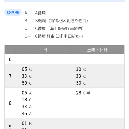
ゆき先
A
A循環
B
B循環（貨物地区北通り経由）
C
C循環（海上保安庁前経由）
C半
C循環 経由 知多半田駅ゆき
平日
土曜・休日
6
05
10
Ｃ
Ｃ
7
33
33
Ｃ
Ｃ
50
50
Ｃ
Ｃ
05
28
Ａ
Ｃ半
18
Ｃ
8
33
Ａ
46
Ａ
01
Ｂ
9