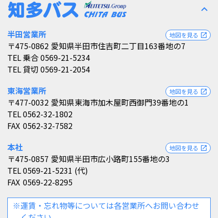
expand_less
半田営業所
地図を見る
open_in_new
〒475-0862
愛知県半田市住吉町二丁目163番地の7
TEL
乗合 0569-21-5234
TEL
貸切 0569-21-2054
東海営業所
地図を見る
open_in_new
〒477-0032
愛知県東海市加木屋町西御門39番地の1
TEL
0562-32-1802
FAX
0562-32-7582
本社
地図を見る
open_in_new
〒475-0857
愛知県半田市広小路町155番地の3
TEL
0569-21-5231 (代)
FAX
0569-22-8295
※運賃・忘れ物等については各営業所へお問い合わせ
ください。