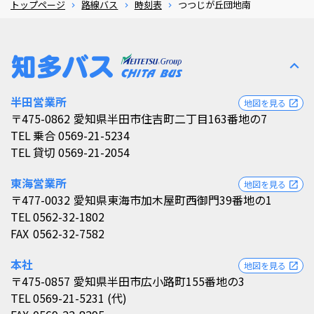
トップページ
路線バス
時刻表
つつじが丘団地南
expand_less
半田営業所
地図を見る
open_in_new
〒475-0862
愛知県半田市住吉町二丁目163番地の7
TEL
乗合 0569-21-5234
TEL
貸切 0569-21-2054
東海営業所
地図を見る
open_in_new
〒477-0032
愛知県東海市加木屋町西御門39番地の1
TEL
0562-32-1802
FAX
0562-32-7582
本社
地図を見る
open_in_new
〒475-0857
愛知県半田市広小路町155番地の3
TEL
0569-21-5231 (代)