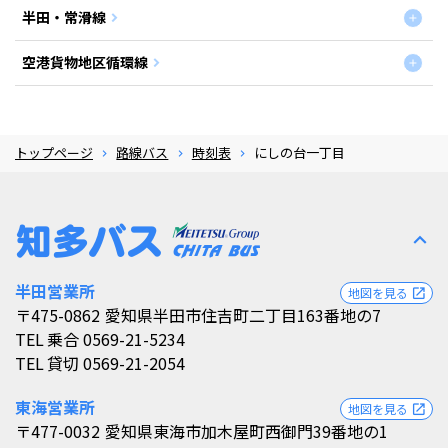
半田・常滑線
空港貨物地区循環線
トップページ
路線バス
時刻表
にしの台一丁目
expand_less
半田営業所
地図を見る
open_in_new
〒475-0862
愛知県半田市住吉町二丁目163番地の7
TEL
乗合 0569-21-5234
TEL
貸切 0569-21-2054
東海営業所
地図を見る
open_in_new
〒477-0032
愛知県東海市加木屋町西御門39番地の1