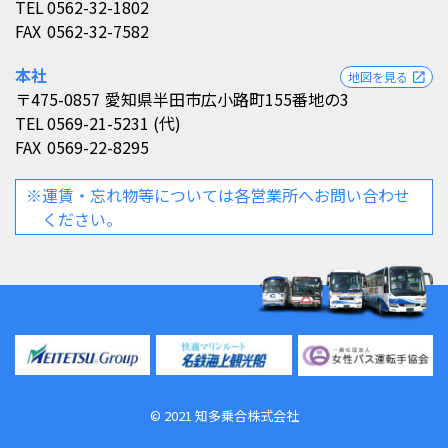
TEL
0562-32-1802
FAX
0562-32-7582
本社
地図を見る
open_in_new
〒475-0857
愛知県半田市広小路町155番地の3
TEL
0569-21-5231 (代)
FAX
0569-22-8295
※運賃・忘れ物等については各営業所へお問い合わせ
ください。
©︎ 2021 知多乗合株式会社