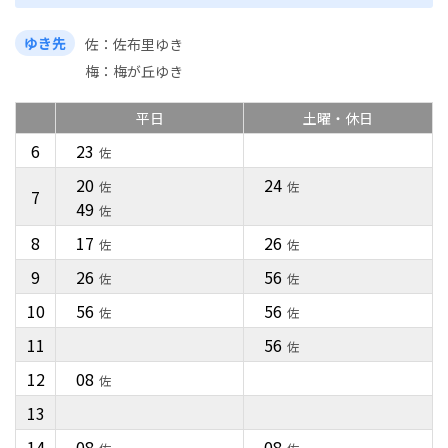
ゆき先
佐
佐布里ゆき
梅
梅が丘ゆき
平日
土曜・休日
6
23
佐
20
24
佐
佐
7
49
佐
8
17
26
佐
佐
9
26
56
佐
佐
10
56
56
佐
佐
11
56
佐
12
08
佐
13
14
08
08