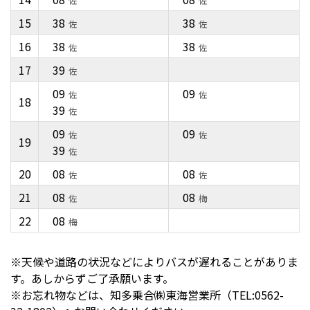
佐
佐
15
38
38
佐
佐
16
38
38
佐
佐
17
39
佐
09
09
佐
佐
18
39
佐
09
09
佐
佐
19
39
佐
20
08
08
佐
佐
21
08
08
佐
梅
22
08
梅
※天候や道路の状況などによりバスが遅れることがありま
す。あしからずご了承願います。
※お忘れ物などは、知多乗合㈱東海営業所（TEL:0562-