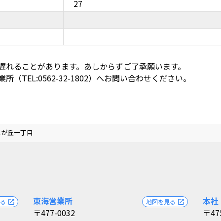
27
遅れることがあります。あしからずご了承願います。
TEL:0562-32-1802）へお問い合わせください。
じが丘一丁目
東海営業所
本社
見る
地図を見る
open_in_new
open_in_new
〒477-0032
〒47