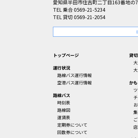
愛知県半田市住吉町二丁目163番地の7
TEL
乗合 0569-21-5234
TEL
貸切 0569-21-2054
トップページ
貸切
大
運行状況
大
路線バス運行情報
空港バス運行情報
かも
ツ
路線バス
チ
時刻表
お
路線図
集
運賃表
ご
定期券について
店
回数券について