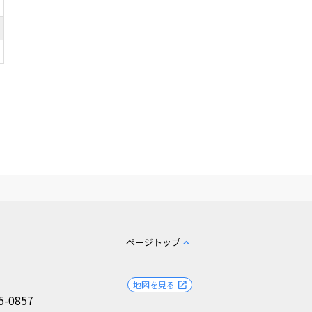
ページトップ
expand_less
地図を見る
open_in_new
5-0857