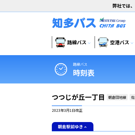
弊社では、
路線バス
空港バス
expand_more
expand_more
路線バス
時刻表
つつじが丘一丁目
朝倉団地線
佐
2023年3月1日
改正
朝倉駅前ゆき