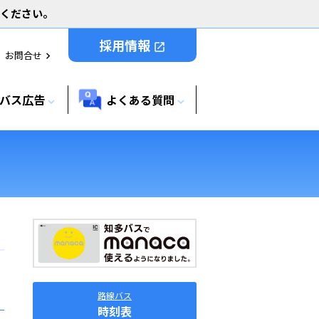
用ください。
採用情報
open_in_new
お問合せ
chevron_right
バス広告
よくある質問
expand_more
expand_more
路線バス
時刻表