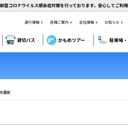
新型コロナウイルス感染症対策を行っております。安心してご利
運行情報
各種ご案内
会社情報
お知らせ
chevron_right
chevron_right
chevron_right
chevron_right
貸切バス
かもめツアー
駐車場・
expand_more
expand_more
布里線