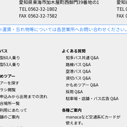
愛知県東海市加木屋町西御門39番地の1
愛知
TEL
0562-32-1802
TEL
FAX
0562-32-7582
FAX
※運賃・忘れ物等については各営業所へお問い合わせください
バス
よくある質問
型60人乗り
知多バス共通 Q&A
型53人乗り
路線バス Q&A
空港バス Q&A
めツアー
貸切バス Q&A
アーを探す
かもめツアー Q&A
ラシ閲覧
採用 Q&A
申込みから出発までの流れ
駐車場・店舗・バス広告 Q&A
合場所一覧
利用にあたって
各種ご案内
舗のご案内
manacaなど交通系ICカードが
使えます。