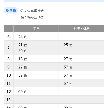
ゆき先
佐
佐布里ゆき
梅
梅が丘ゆき
平日
土曜・休日
6
24
佐
21
25
佐
佐
7
50
佐
8
18
27
佐
佐
9
27
57
佐
佐
10
57
57
佐
佐
11
57
佐
12
09
佐
13
14
09
09