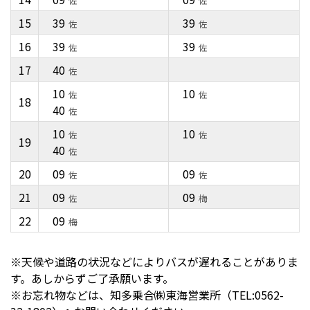
佐
佐
15
39
39
佐
佐
16
39
39
佐
佐
17
40
佐
10
10
佐
佐
18
40
佐
10
10
佐
佐
19
40
佐
20
09
09
佐
佐
21
09
09
佐
梅
22
09
梅
※天候や道路の状況などによりバスが遅れることがありま
す。あしからずご了承願います。
※お忘れ物などは、知多乗合㈱東海営業所（TEL:0562-