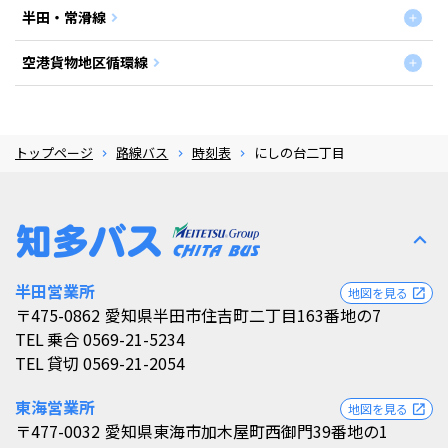
半田・常滑線
空港貨物地区循環線
トップページ
路線バス
時刻表
にしの台二丁目
expand_less
半田営業所
地図を見る
open_in_new
〒475-0862
愛知県半田市住吉町二丁目163番地の7
TEL
乗合 0569-21-5234
TEL
貸切 0569-21-2054
東海営業所
地図を見る
open_in_new
〒477-0032
愛知県東海市加木屋町西御門39番地の1