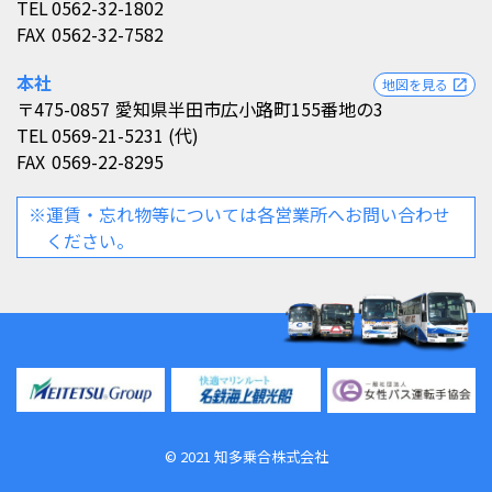
TEL
0562-32-1802
FAX
0562-32-7582
本社
地図を見る
open_in_new
〒475-0857
愛知県半田市広小路町155番地の3
TEL
0569-21-5231 (代)
FAX
0569-22-8295
※運賃・忘れ物等については各営業所へお問い合わせ
ください。
©︎ 2021 知多乗合株式会社