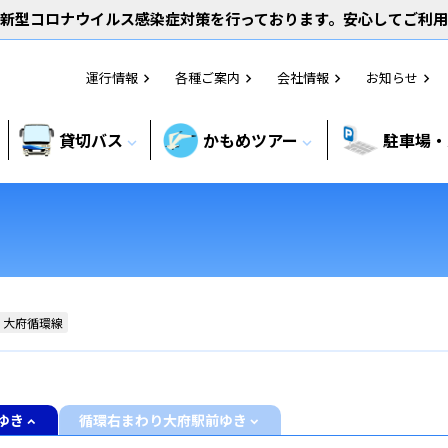
新型コロナウイルス感染症対策を行っております。安心してご利
運行情報
各種ご案内
会社情報
お知らせ
chevron_right
chevron_right
chevron_right
chevron_right
貸切バス
かもめツアー
駐車場・
expand_more
expand_more
・大府循環線
ゆき
循環右まわり大府駅前ゆき