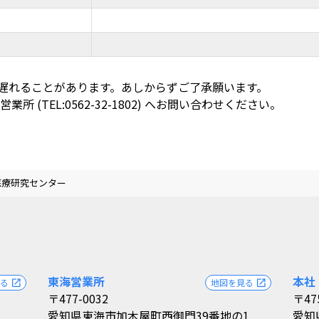
遅れることがあります。あしからずご了承願います。
所 (TEL:0562-32-1802) へお問い合わせください。
医療研究センター
東海営業所
本社
見る
地図を見る
open_in_new
open_in_new
〒477-0032
〒47
愛知県東海市加木屋町西御門39番地の1
愛知