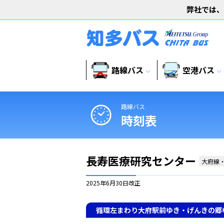
弊社では、
路線バス
空港バス
expand_more
expand_more
路線バス
時刻表
長寿医療研究センター
大府線
2025年6月30日
改正
循環左まわり大府駅前ゆき・げんきの郷