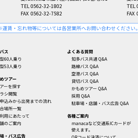
TEL
0562-32-1802
TEL
FAX
0562-32-7582
FAX
※運賃・忘れ物等については各営業所へお問い合わせください
バス
よくある質問
型60人乗り
知多バス共通 Q&A
型53人乗り
路線バス Q&A
空港バス Q&A
めツアー
貸切バス Q&A
アーを探す
かもめツアー Q&A
ラシ閲覧
採用 Q&A
申込みから出発までの流れ
駐車場・店舗・バス広告 Q&A
合場所一覧
利用にあたって
各種ご案内
舗のご案内
manacaなど交通系ICカードが
使えます。
場・バス広告
QRコード決済について