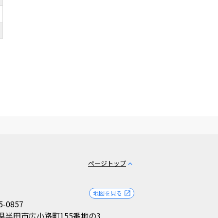
ページトップ
expand_less
地図を見る
open_in_new
5-0857
県半田市広小路町155番地の3