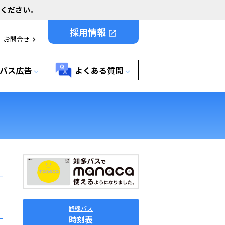
用ください。
採用情報
open_in_new
お問合せ
chevron_right
バス広告
よくある質問
expand_more
expand_more
路線バス
時刻表