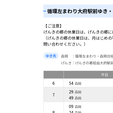
循環左まわり大府駅前ゆき・
【ご注意】
げんきの郷の休業日は、げんきの郷に
（げんきの郷の休業日は、月はじめの
問い合わせください。）
ゆき先
森岡
循環左まわり・森岡台
げんき
げんきの郷経由大府駅
平日
6
54
森岡
29
森岡
7
49
森岡
09
森岡
8
24
森岡