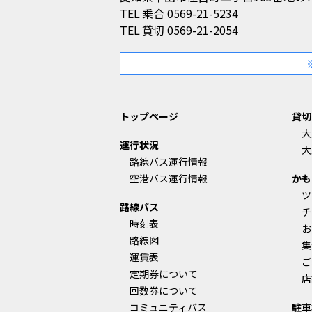
TEL
乗合 0569-21-5234
TEL
貸切 0569-21-2054
トップページ
貸切
大
運行状況
大
路線バス運行情報
空港バス運行情報
かも
ツ
路線バス
チ
時刻表
お
路線図
集
運賃表
ご
定期券について
店
回数券について
コミュニティバス
駐車