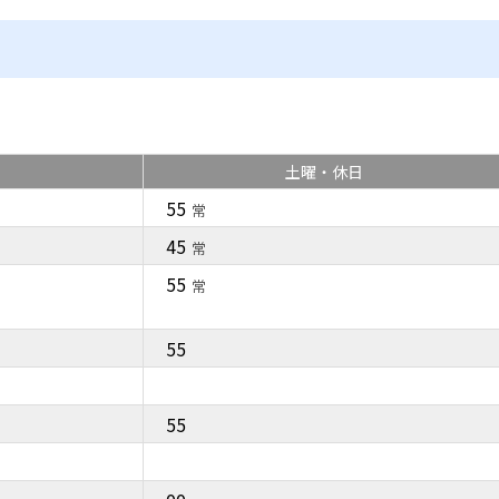
土曜・休日
55
常
45
常
55
常
55
55