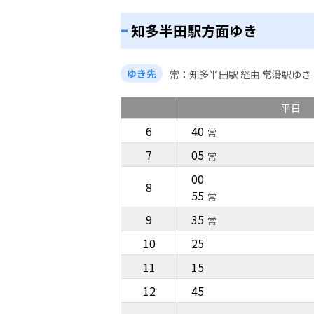
知多半田駅方面ゆき
ゆき先
常
知多半田駅 経由 常滑駅ゆき
平日
6
40
常
7
05
常
00
8
55
常
9
35
常
10
25
11
15
12
45