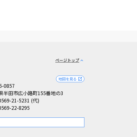
ページトップ
expand_less
地図を見る
open_in_new
5-0857
県半田市広小路町155番地の3
0569-21-5231 (代)
0569-22-8295
。