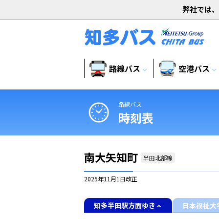
弊社では、
路線バス
空港バス
expand_more
expand_more
路線バス
時刻表
南大矢知町
半田北部線
2025年11月1日
改正
知多半田駅方面ゆき
日本福祉大