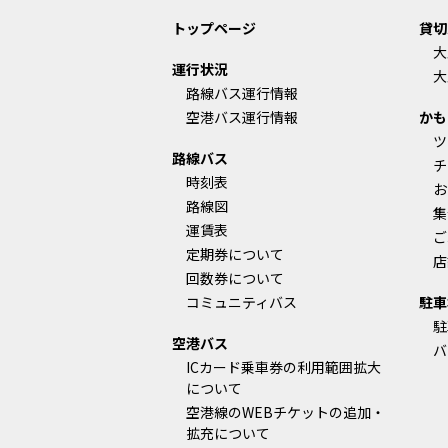
トップページ
貸切
大
運行状況
大
路線バス運行情報
空港バス運行情報
かも
ツ
路線バス
チ
時刻表
お
路線図
集
運賃表
ご
定期券について
店
回数券について
コミュニティバス
駐車
駐
空港バス
バ
ICカード乗車券の利用範囲拡大
について
空港線のWEBチケットの追加・
拡充について