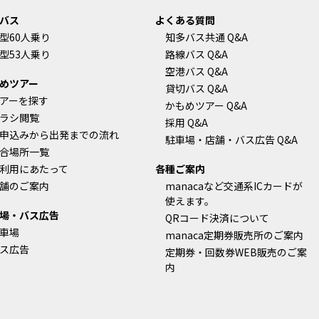
バス
よくある質問
型60人乗り
知多バス共通 Q&A
型53人乗り
路線バス Q&A
空港バス Q&A
めツアー
貸切バス Q&A
アーを探す
かもめツアー Q&A
ラシ閲覧
採用 Q&A
申込みから出発までの流れ
駐車場・店舗・バス広告 Q&A
合場所一覧
利用にあたって
各種ご案内
舗のご案内
manacaなど交通系ICカードが
使えます。
場・バス広告
QRコード決済について
車場
manaca定期券販売所のご案内
ス広告
定期券・回数券WEB販売のご案
内