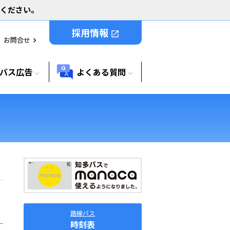
用ください。
採用情報
open_in_new
お問合せ
chevron_right
バス広告
よくある質問
expand_more
expand_more
路線バス
時刻表