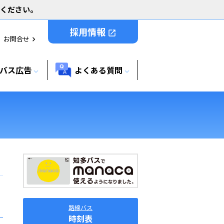
用ください。
採用情報
open_in_new
お問合せ
chevron_right
バス広告
よくある質問
expand_more
expand_more
路線バス
時刻表