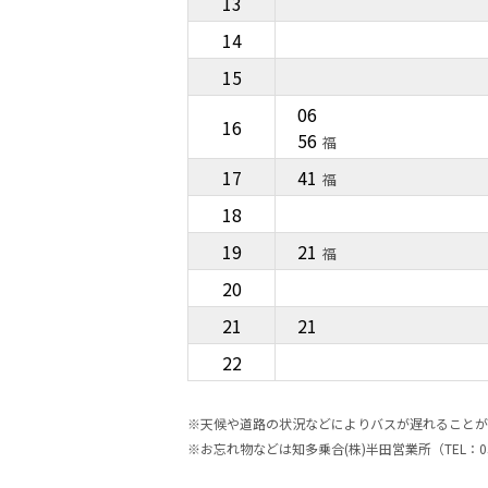
13
14
15
06
16
56
福
17
41
福
18
19
21
福
20
21
21
22
※天候や道路の状況などによりバスが遅れることが
※お忘れ物などは知多乗合(株)半田営業所（TEL：05