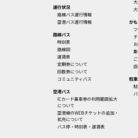
大
運行状況
大
路線バス運行情報
空港バス運行情報
かも
ツ
路線バス
チ
時刻表
お
路線図
集
運賃表
ご
定期券について
店
回数券について
コミュニティバス
駐車
駐
空港バス
バ
ICカード乗車券の利用範囲拡大
について
空港線のWEBチケットの追加・
拡充について
バス停・時刻表・運賃表