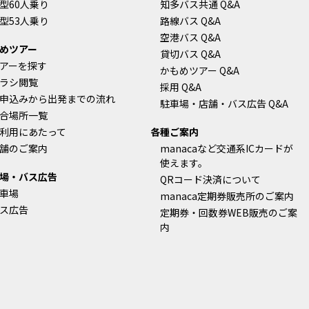
型60人乗り
知多バス共通 Q&A
型53人乗り
路線バス Q&A
空港バス Q&A
めツアー
貸切バス Q&A
アーを探す
かもめツアー Q&A
ラシ閲覧
採用 Q&A
申込みから出発までの流れ
駐車場・店舗・バス広告 Q&A
合場所一覧
利用にあたって
各種ご案内
舗のご案内
manacaなど交通系ICカードが
使えます。
場・バス広告
QRコード決済について
車場
manaca定期券販売所のご案内
ス広告
定期券・回数券WEB販売のご案
内