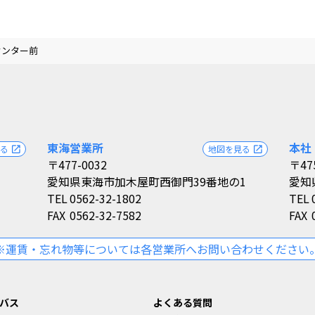
センター前
東海営業所
本社
見る
地図を見る
open_in_new
open_in_new
〒477-0032
〒47
愛知県東海市加木屋町西御門39番地の1
愛知
TEL
0562-32-1802
TEL
FAX
0562-32-7582
FAX
※運賃・忘れ物等については各営業所へお問い合わせください
バス
よくある質問