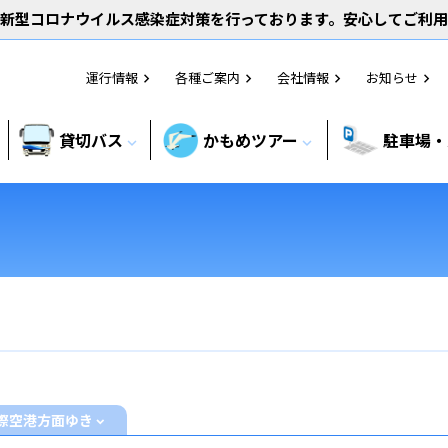
新型コロナウイルス感染症対策を行っております。安心してご利
運行情報
各種ご案内
会社情報
お知らせ
chevron_right
chevron_right
chevron_right
chevron_right
貸切バス
かもめツアー
駐車場・
expand_more
expand_more
際空港方面ゆき