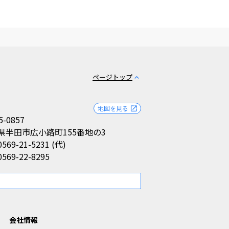
ページトップ
expand_less
地図を見る
open_in_new
5-0857
県半田市広小路町155番地の3
0569-21-5231 (代)
0569-22-8295
。
会社情報