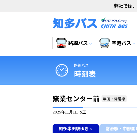
弊社では、
路線バス
空港バス
expand_more
expand_more
路線バス
時刻表
窯業センター前
半田・常滑線
2025年11月1日
改正
知多半田駅ゆき
常滑駅・中部国