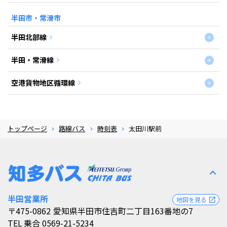
半田市・常滑市
半田北部線
半田・常滑線
空港貨物地区循環線
トップページ
路線バス
時刻表
太田川駅前
expand_less
半田営業所
地図を見る
open_in_new
〒475-0862
愛知県半田市住吉町二丁目163番地の7
TEL
乗合 0569-21-5234