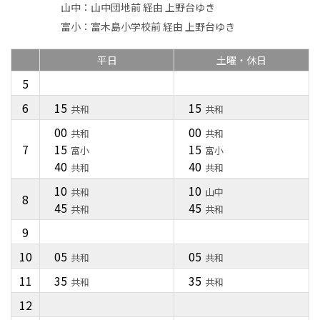
山中
山中団地前 経由 上野台ゆき
富小
富木島小学校前 経由 上野台ゆき
平日
土曜・休日
5
6
15
15
共和
共和
00
00
共和
共和
7
15
15
富小
富小
40
40
共和
共和
10
10
共和
山中
8
45
45
共和
共和
9
10
05
05
共和
共和
11
35
35
共和
共和
12