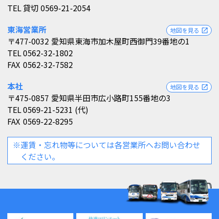
TEL
貸切 0569-21-2054
東海営業所
地図を見る
open_in_new
〒477-0032
愛知県東海市加木屋町西御門39番地の1
TEL
0562-32-1802
FAX
0562-32-7582
本社
地図を見る
open_in_new
〒475-0857
愛知県半田市広小路町155番地の3
TEL
0569-21-5231 (代)
FAX
0569-22-8295
※運賃・忘れ物等については各営業所へお問い合わせ
ください。