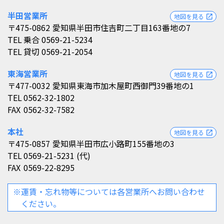
半田営業所
地図を見る
open_in_new
〒475-0862
愛知県半田市住吉町二丁目163番地の7
TEL
乗合 0569-21-5234
TEL
貸切 0569-21-2054
東海営業所
地図を見る
open_in_new
〒477-0032
愛知県東海市加木屋町西御門39番地の1
TEL
0562-32-1802
FAX
0562-32-7582
本社
地図を見る
open_in_new
〒475-0857
愛知県半田市広小路町155番地の3
TEL
0569-21-5231 (代)
FAX
0569-22-8295
※運賃・忘れ物等については各営業所へお問い合わせ
ください。