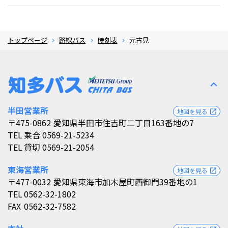
トップページ
路線バス
時刻表
元古見
expand_less
半田営業所
地図を見る
open_in_new
〒475-0862
愛知県半田市住吉町二丁目163番地の7
TEL
乗合 0569-21-5234
TEL
貸切 0569-21-2054
東海営業所
地図を見る
open_in_new
〒477-0032
愛知県東海市加木屋町西御門39番地の1
TEL
0562-32-1802
FAX
0562-32-7582