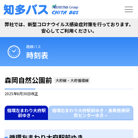
弊社では、新型コロナウイルス感染症対策を行っております。
安心してご利用ください。
路線バス
時刻表
森岡自然公園前
大府線・大府循環線
2025年6月30日
改正
循環左まわり大府駅
循環右まわり大府駅前ゆき・長寿医療研
前ゆき
究センターゆき
循環左まわり大府駅前ゆき