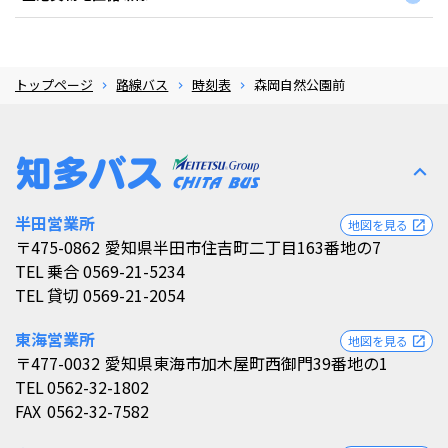
トップページ
路線バス
時刻表
森岡自然公園前
expand_less
半田営業所
地図を見る
open_in_new
〒475-0862
愛知県半田市住吉町二丁目163番地の7
TEL
乗合 0569-21-5234
TEL
貸切 0569-21-2054
東海営業所
地図を見る
open_in_new
〒477-0032
愛知県東海市加木屋町西御門39番地の1
TEL
0562-32-1802
FAX
0562-32-7582